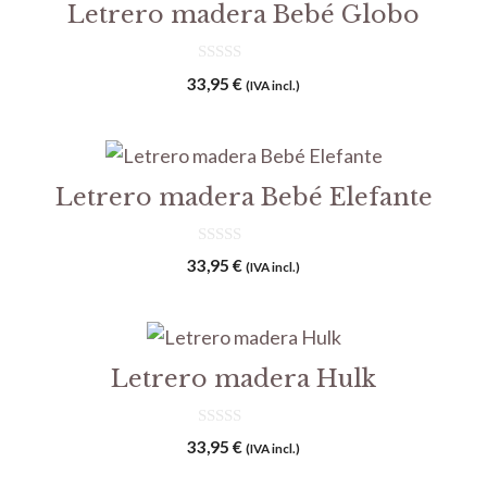
Letrero madera Bebé Globo
0
33,95
€
(IVA incl.)
d
e
5
Letrero madera Bebé Elefante
0
33,95
€
(IVA incl.)
d
e
5
Letrero madera Hulk
0
33,95
€
(IVA incl.)
d
e