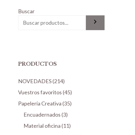
5
Buscar
PRODUCTOS
2
NOVEDADES
214
1
4
Vuestros favoritos
45
4
5
3
Papelería Creativa
35
p
p
5
3
Encuadernados
r
3
r
p
p
o
1
Material oficina
11
o
r
r
d
1
d