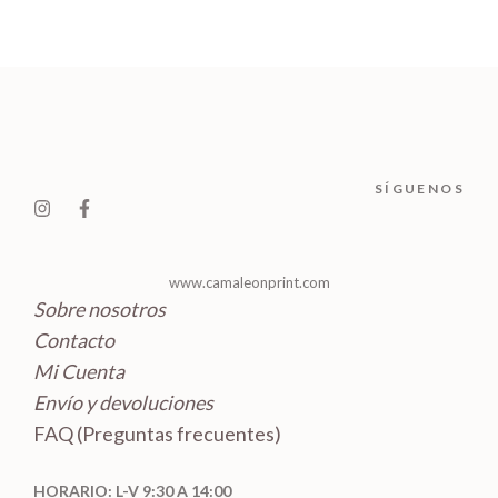
o
t
p
u
s
u
s
d
o
r
c
c
u
s
o
t
t
c
d
o
o
t
u
s
s
o
c
SÍGUENOS
s
t
o
s
www.camaleonprint.com
Sobre nosotros
Contacto
Mi Cuenta
Envío y devoluciones
FAQ (Preguntas frecuentes)
HORARIO: L-V 9:30 A 14:00