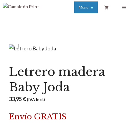
Saltar
Me
Menu
≡
al
contenido
Letrero madera
Baby Joda
33,95
€
(IVA incl.)
Envío GRATIS