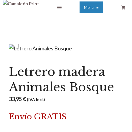
Saltar
Menú
Menu
≡
al
contenido
Letrero madera
Animales Bosque
33,95
€
(IVA incl.)
Envío GRATIS