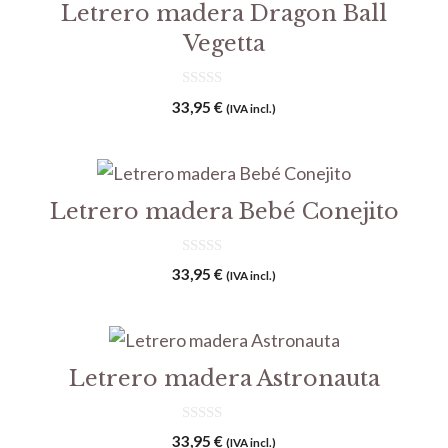
Letrero madera Dragon Ball
Vegetta
0
33,95
€
(IVA incl.)
d
e
5
Letrero madera Bebé Conejito
0
33,95
€
(IVA incl.)
d
e
5
Letrero madera Astronauta
0
33,95
€
(IVA incl.)