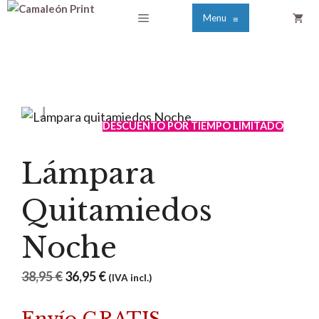
Saltar
Menú
Menu
≡
al
contenido
DESCUENTO POR TIEMPO LIMITADO
Lámpara
Quitamiedos
Noche
El
El
38,95
€
36,95
€
(IVA incl.)
precio
precio
original
actual