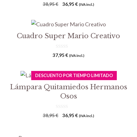
0
El
El
38,95
€
36,95
€
(IVA incl.)
d
precio
precio
e
5
original
actual
era:
es:
38,95 €.
36,95 €.
Cuadro Super Mario Creativo
0
37,95
€
(IVA incl.)
d
e
5
DESCUENTO POR TIEMPO LIMITADO
Lámpara Quitamiedos Hermanos
Osos
0
El
El
38,95
€
36,95
€
(IVA incl.)
d
precio
precio
e
5
original
actual