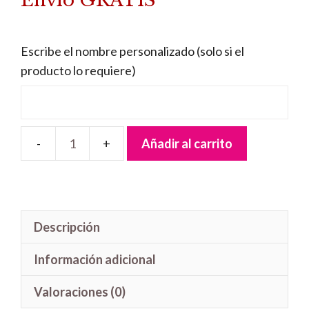
Envío GRATIS
era:
es:
38,95 €.
36,95 €.
Escribe el nombre personalizado (solo si el
producto lo requiere)
Añadir al carrito
Lámpara
Quitamiedos
Noche
cantidad
Descripción
Información adicional
Valoraciones (0)