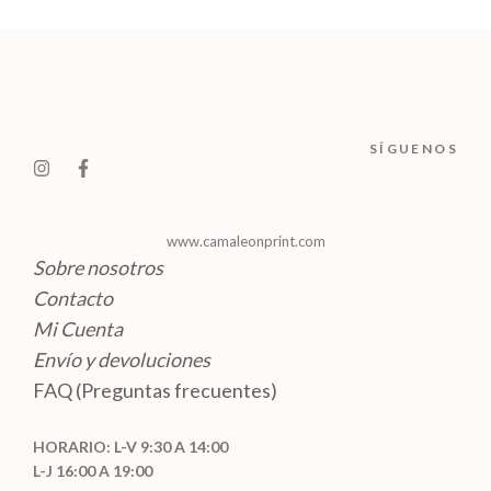
d
o
r
c
c
u
s
o
t
t
c
d
o
o
t
u
s
s
o
c
SÍGUENOS
s
t
o
s
www.camaleonprint.com
Sobre nosotros
Contacto
Mi Cuenta
Envío y devoluciones
FAQ (Preguntas frecuentes)
HORARIO: L-V 9:30 A 14:00
L-J 16:00 A 19:00