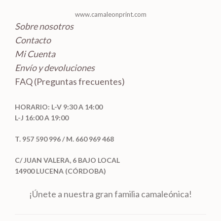
s
www.camaleonprint.com
Sobre nosotros
Contacto
Mi Cuenta
Envío y devoluciones
FAQ (Preguntas frecuentes)
HORARIO: L-V 9:30 A 14:00
L-J 16:00 A 19:00
T. 957 590 996 / M. 660 969 468
C/ JUAN VALERA, 6 BAJO LOCAL
14900 LUCENA (CÓRDOBA)
¡Únete a nuestra gran familia camaleónica!