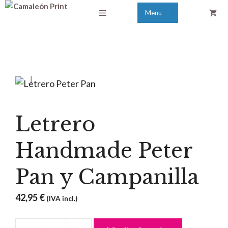
Saltar
Menú
Menu
≡
al
contenido
Letrero
Handmade Peter
Pan y Campanilla
42,95
€
(IVA incl.)