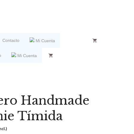
Contacto
Mi Cuenta
o
Mi Cuenta
rero Handmade
ie Tímida
ncl.)