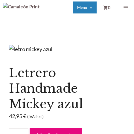
Saltar
Me
0
Menu
≡
al
contenido
Letrero
Handmade
Mickey azul
42,95
€
(IVA incl.)
Letrero