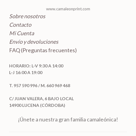
s
www.camaleonprint.com
Sobre nosotros
Contacto
Mi Cuenta
Envío y devoluciones
FAQ (Preguntas frecuentes)
HORARIO: L-V 9:30 A 14:00
L-J 16:00 A 19:00
T. 957 590 996 / M. 660 969 468
C/ JUAN VALERA, 6 BAJO LOCAL
14900 LUCENA (CÓRDOBA)
¡Únete a nuestra gran familia camaleónica!