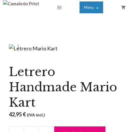
Saltar
Menú
Menu
≡
al
contenido
Letrero
Handmade Mario
Kart
42,95
€
(IVA incl.)