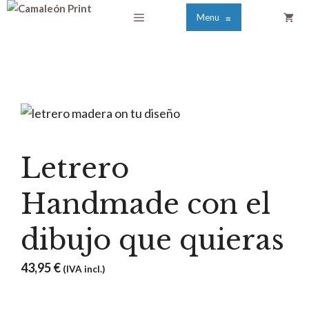
Saltar
Menú
Menu
≡
al
contenido
Letrero
Handmade con el
dibujo que quieras
43,95
€
(IVA incl.)