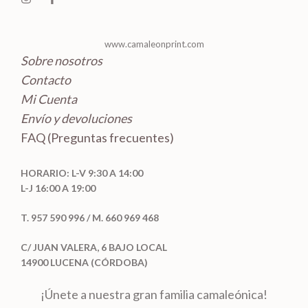
o
s
www.camaleonprint.com
Sobre nosotros
Contacto
Mi Cuenta
Envío y devoluciones
FAQ (Preguntas frecuentes)
HORARIO: L-V 9:30 A 14:00
L-J 16:00 A 19:00
T. 957 590 996 / M. 660 969 468
C/ JUAN VALERA, 6 BAJO LOCAL
14900 LUCENA (CÓRDOBA)
¡Únete a nuestra gran familia camaleónica!