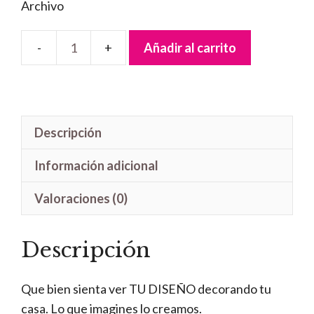
Archivo
Añadir al carrito
Letrero
Handmade
con
el
Descripción
dibujo
que
Información adicional
quieras
cantidad
Valoraciones (0)
Descripción
Que bien sienta ver TU DISEÑO decorando tu
casa. Lo que imagines lo creamos.