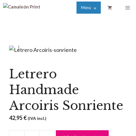
Saltar
Me
Menu
≡
al
contenido
Letrero
Handmade
Arcoiris Sonriente
42,95
€
(IVA incl.)