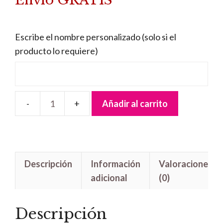
Envío GRATIS
era:
es:
38,95 €.
36,95 €.
Escribe el nombre personalizado (solo si el
producto lo requiere)
Añadir al carrito
Lámpara
Quitamiedos
Novios
Sentados
Descripción
Información
Valoraciones
cantidad
adicional
(0)
Descripción