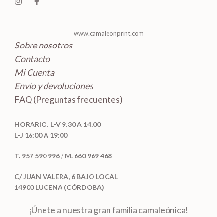
o
s
www.camaleonprint.com
Sobre nosotros
Contacto
Mi Cuenta
Envío y devoluciones
FAQ (Preguntas frecuentes)
HORARIO: L-V 9:30 A 14:00
L-J 16:00 A 19:00
T. 957 590 996 / M. 660 969 468
C/ JUAN VALERA, 6 BAJO LOCAL
14900 LUCENA (CÓRDOBA)
¡Únete a nuestra gran familia camaleónica!