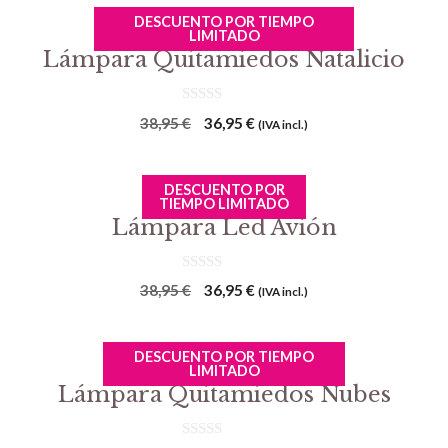
DESCUENTO POR TIEMPO
LIMITADO
Lámpara Quitamiedos Natalicio
0
El
El
38,95
€
36,95
€
(IVA incl.)
d
precio
precio
e
5
original
actual
DESCUENTO POR
era:
es:
TIEMPO LIMITADO
38,95 €.
36,95 €.
Lámpara Led Avión
0
El
El
38,95
€
36,95
€
(IVA incl.)
d
precio
precio
e
5
original
actual
DESCUENTO POR TIEMPO
era:
es:
LIMITADO
38,95 €.
36,95 €.
Lámpara Quitamiedos Nubes