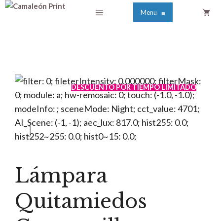
Saltar
Menú
Menu
≡
al
contenido
DESCUENTO POR TIEMPO LIMITADO
Lámpara
Quitamiedos