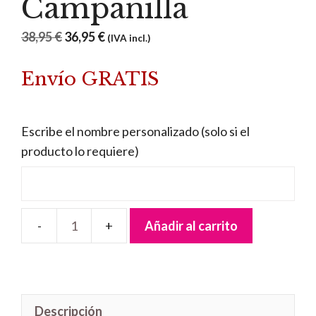
Campanilla
El
El
38,95
€
36,95
€
(IVA incl.)
precio
precio
Envío GRATIS
original
actual
era:
es:
38,95 €.
36,95 €.
Escribe el nombre personalizado (solo si el
producto lo requiere)
Añadir al carrito
Lámpara
Quitamiedos
Campanilla
cantidad
Descripción