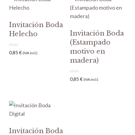
Invitación Boda
Invitación Boda
Helecho
(Estampado
motivo en
0
0,85
€
(IVA incl.)
d
madera)
e
5
0
0,85
€
(IVA incl.)
d
e
5
Invitación Boda