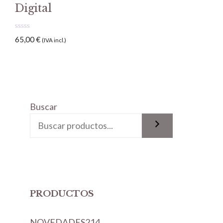
Digital
0
65,00
€
(IVA incl.)
d
e
5
Buscar
PRODUCTOS
2
NOVEDADES
214