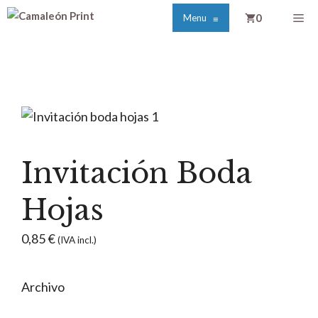
Saltar
Me
0
Menu
≡
al
contenido
Invitación Boda
Hojas
0,85
€
(IVA incl.)
Archivo