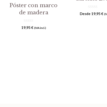
Póster con marco
de madera
0
Desde
19,95
€
(I
d
e
5
0
19,95
€
(IVA incl.)
d
e
5