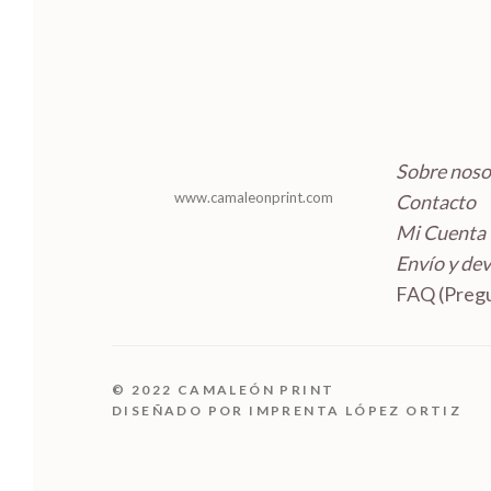
o
t
u
s
s
o
c
s
t
o
s
Sobre noso
www.camaleonprint.com
Contacto
Mi Cuenta
Envío y de
FAQ (Pregu
© 2022 CAMALEÓN PRINT
DISEÑADO POR IMPRENTA LÓPEZ ORTIZ