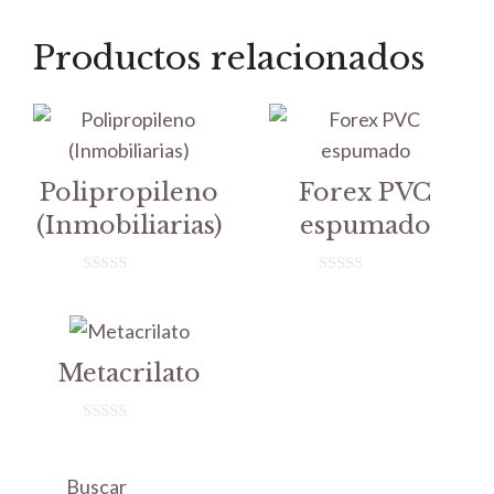
Productos relacionados
Polipropileno
Forex PVC
(Inmobiliarias)
espumado
0
0
d
d
e
e
5
5
Metacrilato
0
d
e
Buscar
5