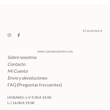
c
c
u
s
o
t
t
c
d
o
o
t
u
s
s
o
c
SÍGUENOS
s
t
o
s
www.camaleonprint.com
Sobre nosotros
Contacto
Mi Cuenta
Envío y devoluciones
FAQ (Preguntas frecuentes)
HORARIO: L-V 9:30 A 14:00
L-J 16:00 A 19:00