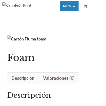
Saltar
Me
Menu
≡
al
contenido
Foam
Descripción
Valoraciones (0)
Descripción