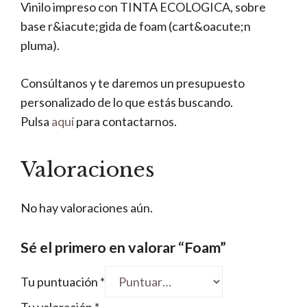
Vinilo impreso con TINTA ECOLOGICA, sobre
base r&iacute;gida de foam (cart&oacute;n
pluma).
Consúltanos y te daremos un presupuesto
personalizado de lo que estás buscando.
Pulsa
aquí
para contactarnos.
Valoraciones
No hay valoraciones aún.
Sé el primero en valorar “Foam”
Tu puntuación
*