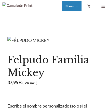
Saltar
Me
Menu
≡
al
contenido
Felpudo Familia
Mickey
37,95
€
(IVA incl.)
Escribe el nombre personalizado (solo si el