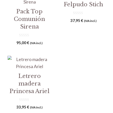
Felpudo Stich
Pack Top
Comunión
0
37,95
€
(IVA incl.)
d
Sirena
e
5
0
95,00
€
(IVA incl.)
d
e
5
Letrero
madera
Princesa Ariel
0
33,95
€
(IVA incl.)
d
e