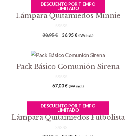
DESCUENTO POR TIEMPO
LIMITADO
Lámpara Quitamiedos Minnie
0
El
El
38,95
€
36,95
€
(IVA incl.)
d
precio
precio
e
5
original
actual
era:
es:
38,95 €.
36,95 €.
Pack Básico Comunión Sirena
0
67,00
€
(IVA incl.)
d
e
5
DESCUENTO POR TIEMPO
LIMITADO
Lámpara Quitamiedos Futbolista
0