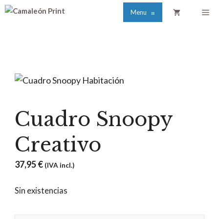
Saltar
Me
Menu
≡
al
contenido
Cuadro Snoopy
Creativo
37,95
€
(IVA incl.)
Sin existencias