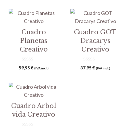
Cuadro
Cuadro GOT
Planetas
Dracarys
Creativo
Creativo
0
0
59,95
€
37,95
€
(IVA incl.)
(IVA incl.)
d
d
e
e
5
5
Cuadro Arbol
vida Creativo