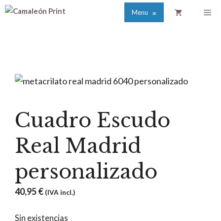
Saltar
Me
Menu
≡
al
contenido
Cuadro Escudo
Real Madrid
personalizado
40,95
€
(IVA incl.)
Sin existencias