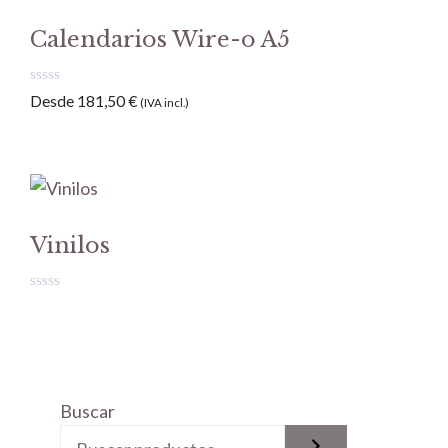
Calendarios Wire-o A5
0
Desde
181,50
€
(IVA incl.)
d
e
5
Vinilos
0
d
e
5
Buscar