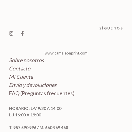
t
c
d
o
o
t
u
s
s
o
c
SÍGUENOS
s
t
o
s
www.camaleonprint.com
Sobre nosotros
Contacto
Mi Cuenta
Envío y devoluciones
FAQ (Preguntas frecuentes)
HORARIO: L-V 9:30 A 14:00
L-J 16:00 A 19:00
T. 957 590 996 / M. 660 969 468