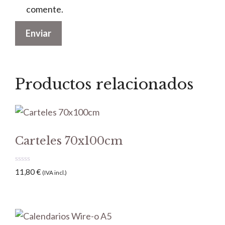
comente.
Productos relacionados
Carteles 70x100cm
0
11,80
€
(IVA incl.)
d
e
5