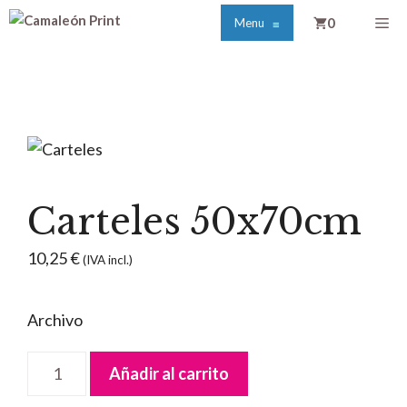
Saltar
Me
0
Menu
≡
al
contenido
Carteles 50x70cm
10,25
€
(IVA incl.)
Archivo
Carteles
Añadir al carrito
50x70cm