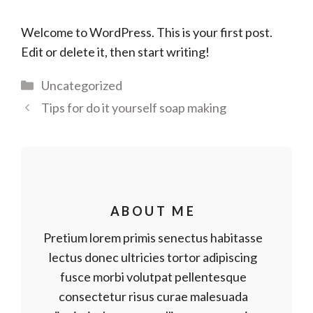
Welcome to WordPress. This is your first post.
Edit or delete it, then start writing!
Categorías
Uncategorized
Tips for do it yourself soap making
ABOUT ME
Pretium lorem primis senectus habitasse
lectus donec ultricies tortor adipiscing
fusce morbi volutpat pellentesque
consectetur risus curae malesuada