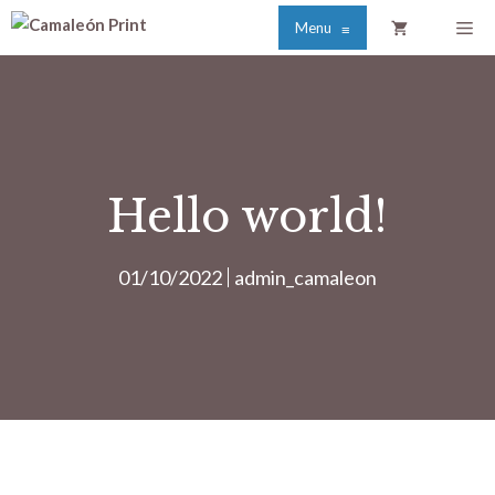
Saltar
Me
Menu
≡
al
contenido
Hello world!
01/10/2022
admin_camaleon