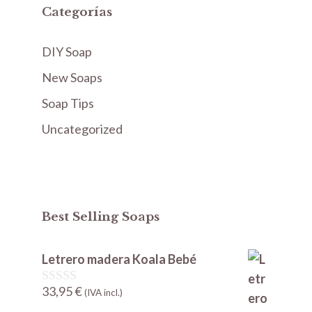
Categorías
DIY Soap
New Soaps
Soap Tips
Uncategorized
Best Selling Soaps
Letrero madera Koala Bebé
33,95
€
0
(IVA incl.)
d