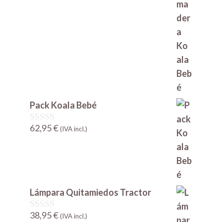
e
5
Pack Koala Bebé
62,95
€
0
(IVA incl.)
d
e
5
Lámpara Quitamiedos Tractor
38,95
€
0
(IVA incl.)