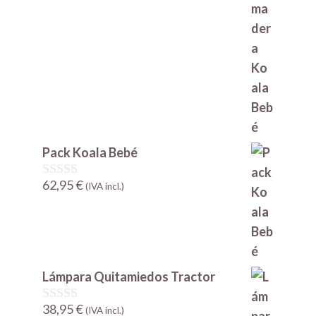
e
5
Pack Koala Bebé
62,95
€
0
(IVA incl.)
d
e
5
Lámpara Quitamiedos Tractor
38,95
€
0
(IVA incl.)