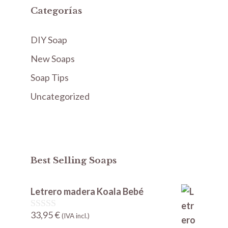
Categorías
DIY Soap
New Soaps
Soap Tips
Uncategorized
Best Selling Soaps
Letrero madera Koala Bebé
33,95
€
0
(IVA incl.)
d